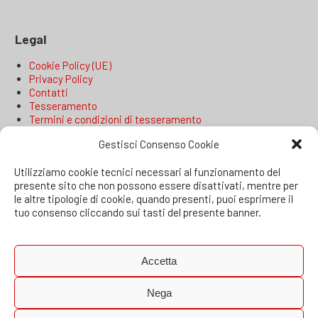
Legal
Cookie Policy (UE)
Privacy Policy
Contatti
Tesseramento
Termini e condizioni di tesseramento
Statuto
Gestisci Consenso Cookie
Convocazione assemblea ordinaria
Utilizziamo cookie tecnici necessari al funzionamento del
presente sito che non possono essere disattivati, mentre per
le altre tipologie di cookie, quando presenti, puoi esprimere il
I NOSTRI CORSI:
tuo consenso cliccando sui tasti del presente banner.
Vai alla Lista completa
Vai alle Categorie
Accetta
Nega
© Copyright 2017 - 2026 Associazione Modus